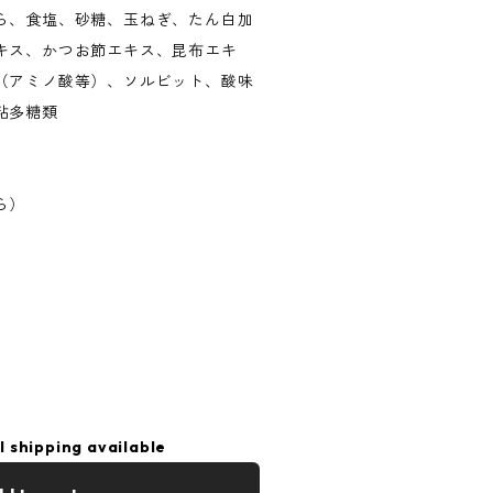
ら、食塩、砂糖、玉ねぎ、たん白加
キス、かつお節エキス、昆布エキ
（アミノ酸等）、ソルビット、酸味
粘多糖類
ら）
l shipping available