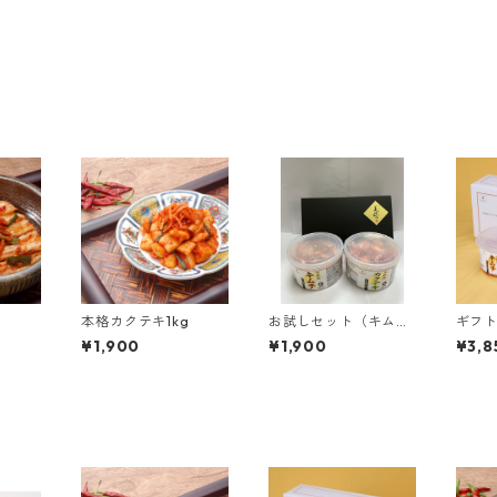
本格カクテキ1kg
お試しセット（キムチ
ギフ
500g+カクテキ500
1kg
¥1,900
¥1,900
¥3,8
g）