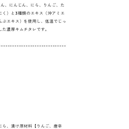
こん、にんじん、にら、りんご、た
にく）と3種類のエキス（沖アミエ
んぶエキス）を使用し、低温でじっ
した濃厚キムチタレです。
------------------------------
にら、漬け原材料【りんご、唐辛