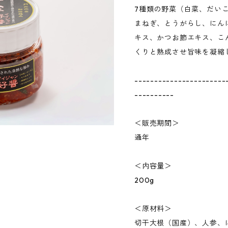
7種類の野菜（白菜、だい
まねぎ、とうがらし、にん
キス、かつお節エキス、こ
くりと熟成させ旨味を凝縮
-----------------------
----------
＜販売期間＞
通年
＜内容量＞
200g
＜原材料＞
切干大根（国産）、人参、