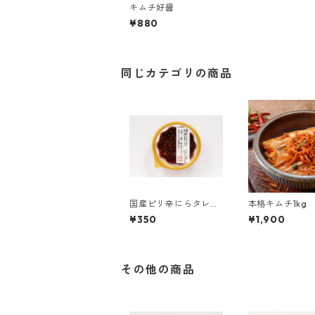
キムチ好醤
¥880
同じカテゴリの商品
国産ピリ辛にらタレ
本格キムチ1kg
135g
¥350
¥1,900
その他の商品