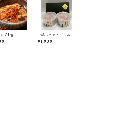
ムチ1kg
お試しセット（キムチ
500g+カクテキ500
00
¥1,900
g）