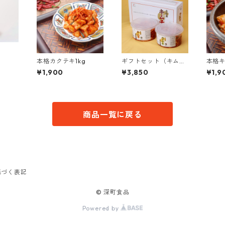
本格カクテキ1kg
ギフトセット（キムチ
本格キ
1kg+カクテキ1kg）
¥1,900
¥3,850
¥1,9
商品一覧に戻る
基づく表記
© 深町食品
Powered by