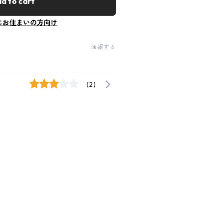
d to cart
にお住まいの方向け
通報する
(2)