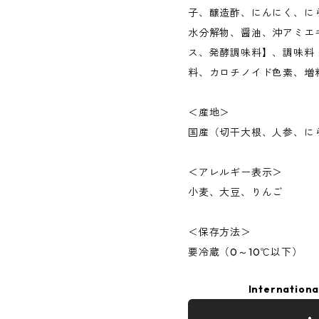
子、醸造酢、にんにく、に
水分解物、醤油、沖アミエ
ス、発酵調味料】、調味料
料、カロチノイド色素、増
＜産地＞
国産（切干大根、人参、に
＜アレルギー表示＞
小麦、大豆、りんご
＜保存方法＞
要冷蔵（0～10℃以下）
Internationa