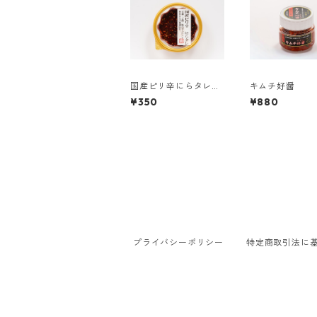
国産ピリ辛にらタレ
キムチ好醤
135g
¥350
¥880
プライバシーポリシー
特定商取引法に